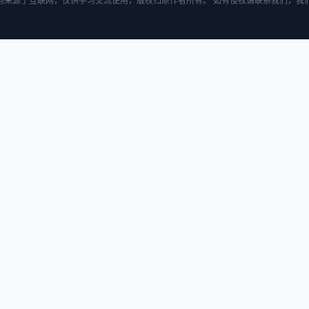
均来源于互联网，仅供学习交流使用，版权归原作者所有。 如有侵权请联系我们，我们